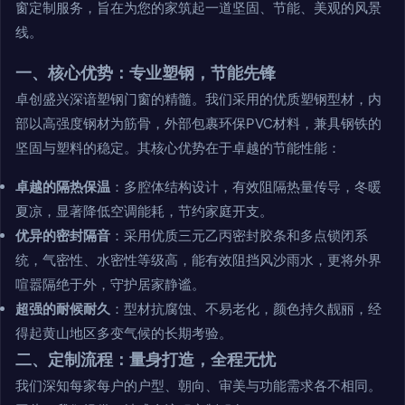
窗定制服务，旨在为您的家筑起一道坚固、节能、美观的风景
线。
一、核心优势：专业塑钢，节能先锋
卓创盛兴深谙塑钢门窗的精髓。我们采用的优质塑钢型材，内
部以高强度钢材为筋骨，外部包裹环保PVC材料，兼具钢铁的
坚固与塑料的稳定。其核心优势在于卓越的节能性能：
卓越的隔热保温
：多腔体结构设计，有效阻隔热量传导，冬暖
夏凉，显著降低空调能耗，节约家庭开支。
优异的密封隔音
：采用优质三元乙丙密封胶条和多点锁闭系
统，气密性、水密性等级高，能有效阻挡风沙雨水，更将外界
喧嚣隔绝于外，守护居家静谧。
超强的耐候耐久
：型材抗腐蚀、不易老化，颜色持久靓丽，经
得起黄山地区多变气候的长期考验。
二、定制流程：量身打造，全程无忧
我们深知每家每户的户型、朝向、审美与功能需求各不相同。