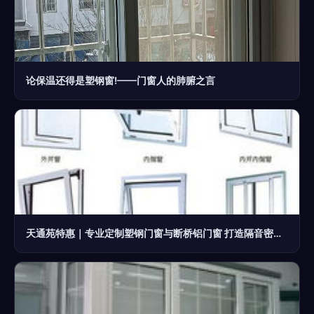
论保温还得是塑钢窗!——门窗人的肺腑之言
天通苑特惠｜专业定制塑钢门窗与断桥铝门窗 打造隔音密封的舒适阳台与隔断空间